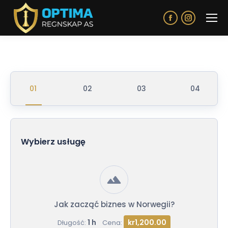
Facebook
Instagram
page
page
opens
opens
in
in
new
new
window
window
Wybierz usługę
Jak zacząć biznes w Norwegii?
1 h
kr1,200.00
Długość:
Cena: